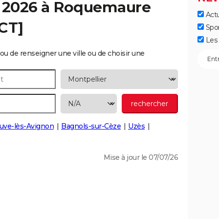
 2026 à
Roquemaure
Actu
CT]
Spo
Les 
ou de renseigner une ville ou de choisir une
euve-lès-Avignon
Bagnols-sur-Cèze
Uzès
Mise à jour le 07/07/26