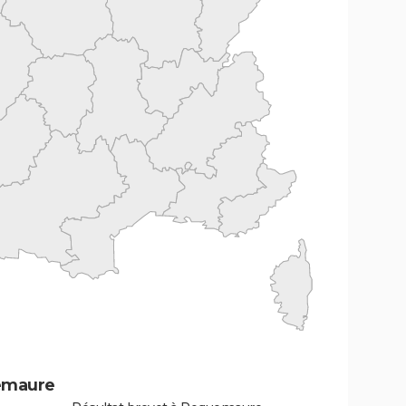
emaure