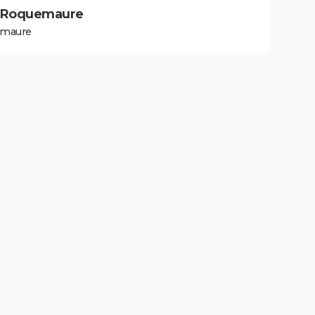
 à Roquemaure
emaure