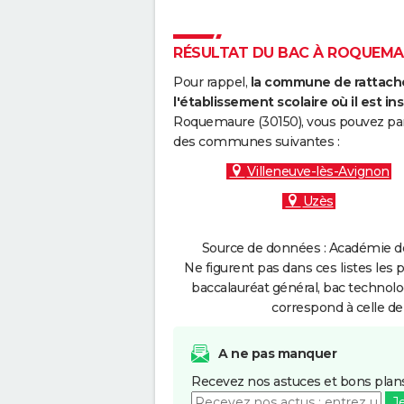
RÉSULTAT DU BAC À ROQUEMAUR
Pour rappel,
la commune de rattache
l'établissement scolaire où il est ins
Roquemaure (30150), vous pouvez par 
des communes suivantes :
Villeneuve-lès-Avignon
Uzès
Source de données : Académie de 
Ne figurent pas dans ces listes les 
baccalauréat général, bac technolo
correspond à celle de
A ne pas manquer
Recevez nos astuces et bons plans
J