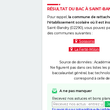
RÉSULTAT DU BAC À SAINT-BAN
Pour rappel,
la commune de rattache
l'établissement scolaire où il est ins
Saint-Bandry (02290), vous pouvez par
des communes suivantes :
Soissons
La Ferté-Milon
Source de données : Académie 
Ne figurent pas dans ces listes les 
baccalauréat général, bac technolo
correspond à celle de
A ne pas manquer
Recevez nos astuces et bons plans
J
En savoir plus sur notre politique de confiden