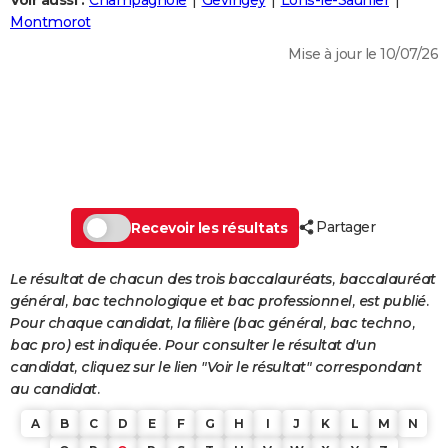
Voir aussi :
Champagnole
Gevingey
Lons-le-Saunier
City break
Voyage de noces
Climat
Destinations
Voyage nature
Forum
+
Montmorot
PHOTO
Mise à jour le 10/07/26
GUIDES D'ACHAT
BONS PLANS
CARTE DE VOEUX
Carte Bonne année
Carte Pâques
Carte de Noël
Carte Saint-Valentin
Carte d'anniversaire
DICTIONNAIRE
Biographies
Expressions
Dictionnaire
Citations
Proverbes
Partager
PROGRAMME TV
Recevoir les résultats
COPAINS D'AVANT
Le résultat de chacun des trois baccalauréats, baccalauréat
général, bac technologique et bac professionnel, est publié.
Se connecter
Collèges
Universités
Service militaire
S'inscrire
Lycées
Primaires
Entreprises
Avis de recherche
AVIS DE DÉCÈS
Pour chaque candidat, la filière (bac général, bac techno,
bac pro) est indiquée. Pour consulter le résultat d'un
FORUM
candidat, cliquez sur le lien "Voir le résultat" correspondant
Lifestyle
Sport
Television
Cinema
Bricolage
Culture
Auto
Voyage
au candidat.
A
B
C
D
E
F
G
H
I
J
K
L
M
N