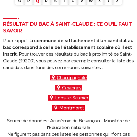
O
P
Q
R
S
T
U
V
W
X
Y
Z
RÉSULTAT DU BAC À SAINT-CLAUDE : CE QU'IL FAUT
SAVOIR
Pour rappel,
la commune de rattachement d'un candidat au
bac correspond à celle de l'établissement scolaire où il est
inscrit
. Pour trouver des résultats du bac à proximité de Saint-
Claude (39200), vous pouvez par exemple consulter la liste des
candidats dans l'une des communes suivantes :
Champagnole
Gevingey
Lons-le-Saunier
Montmorot
Source de données : Académie de Besançon - Ministère de
l'Education nationale
Ne figurent pas dans ces listes les personnes qui n'ont pas