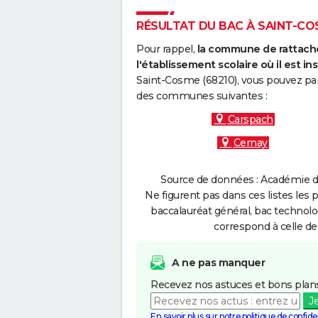
RÉSULTAT DU BAC À SAINT-COS
Pour rappel,
la commune de rattache
l'établissement scolaire où il est ins
Saint-Cosme (68210), vous pouvez par 
des communes suivantes :
Carspach
Cernay
Source de données : Académie de
Ne figurent pas dans ces listes les 
baccalauréat général, bac technolo
correspond à celle de
A ne pas manquer
Recevez nos astuces et bons plans
J
En savoir plus sur notre politique de confiden