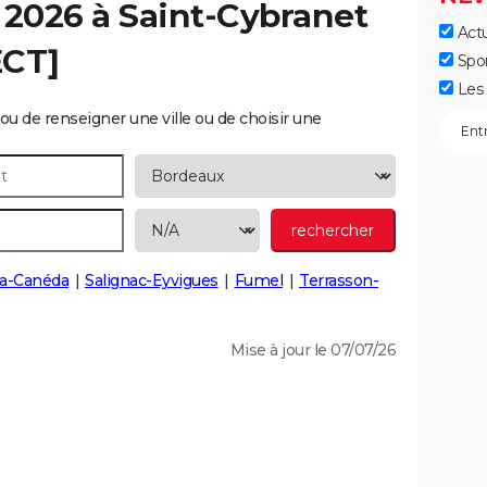
 2026 à
Saint-Cybranet
Actu
ECT]
Spo
Les 
ou de renseigner une ville ou de choisir une
-la-Canéda
Salignac-Eyvigues
Fumel
Terrasson-
Mise à jour le 07/07/26