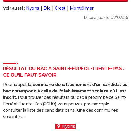
City break
Voyage de noces
Climat
Destinations
Voyage nature
Forum
+
PHOTO
Voir aussi :
Nyons
Die
Crest
Montélimar
Mise à jour le 07/07/26
GUIDES D'ACHAT
BONS PLANS
CARTE DE VOEUX
Carte Bonne année
Carte Pâques
Carte de Noël
Carte Saint-Valentin
Carte d'anniversaire
DICTIONNAIRE
Biographies
Expressions
Dictionnaire
Citations
Proverbes
PROGRAMME TV
RÉSULTAT DU BAC À SAINT-FERRÉOL-TRENTE-PAS :
CE QU'IL FAUT SAVOIR
COPAINS D'AVANT
Pour rappel,
la commune de rattachement d'un candidat au
Se connecter
Collèges
Universités
Service militaire
S'inscrire
Lycées
Primaires
Entreprises
Avis de recherche
AVIS DE DÉCÈS
bac correspond à celle de l'établissement scolaire où il est
inscrit
. Pour trouver des résultats du bac à proximité de Saint-
FORUM
Ferréol-Trente-Pas (26110), vous pouvez par exemple
consulter la liste des candidats dans l'une des communes
Lifestyle
Sport
Television
Cinema
Bricolage
Culture
Auto
Voyage
suivantes :
Nyons