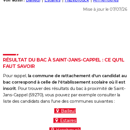
Voir aussi :
Bailleul
Estaires
Hazebrouck
Armentières
City break
Voyage de noces
Climat
Destinations
Voyage nature
Forum
+
PHOTO
Mise à jour le 07/07/26
GUIDES D'ACHAT
BONS PLANS
CARTE DE VOEUX
Carte Bonne année
Carte Pâques
Carte de Noël
Carte Saint-Valentin
Carte d'anniversaire
DICTIONNAIRE
RÉSULTAT DU BAC À SAINT-JANS-CAPPEL : CE QU'IL
Biographies
Expressions
Dictionnaire
Citations
Proverbes
FAUT SAVOIR
PROGRAMME TV
Pour rappel,
la commune de rattachement d'un candidat au
COPAINS D'AVANT
bac correspond à celle de l'établissement scolaire où il est
Se connecter
Collèges
Universités
Service militaire
S'inscrire
Lycées
Primaires
Entreprises
Avis de recherche
inscrit
. Pour trouver des résultats du bac à proximité de Saint-
AVIS DE DÉCÈS
Jans-Cappel (59270), vous pouvez par exemple consulter la
liste des candidats dans l'une des communes suivantes :
FORUM
Bailleul
Lifestyle
Sport
Television
Cinema
Bricolage
Culture
Auto
Voyage
Estaires