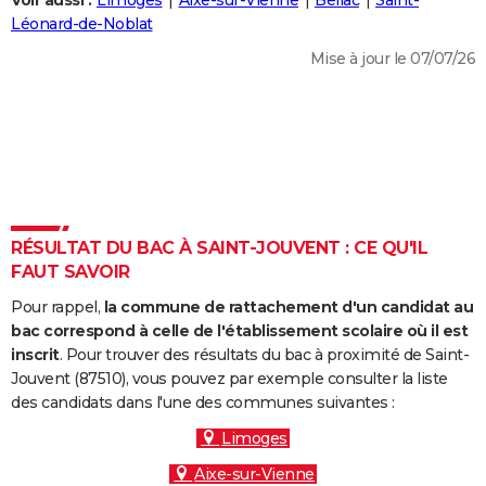
Voir aussi :
Limoges
Aixe-sur-Vienne
Bellac
Saint-
City break
Voyage de noces
Climat
Destinations
Voyage nature
Forum
+
Léonard-de-Noblat
PHOTO
Mise à jour le 07/07/26
GUIDES D'ACHAT
BONS PLANS
CARTE DE VOEUX
Carte Bonne année
Carte Pâques
Carte de Noël
Carte Saint-Valentin
Carte d'anniversaire
DICTIONNAIRE
Biographies
Expressions
Dictionnaire
Citations
Proverbes
RÉSULTAT DU BAC À SAINT-JOUVENT : CE QU'IL
PROGRAMME TV
FAUT SAVOIR
COPAINS D'AVANT
Pour rappel,
la commune de rattachement d'un candidat au
Se connecter
Collèges
Universités
Service militaire
S'inscrire
Lycées
Primaires
Entreprises
Avis de recherche
bac correspond à celle de l'établissement scolaire où il est
AVIS DE DÉCÈS
inscrit
. Pour trouver des résultats du bac à proximité de Saint-
Jouvent (87510), vous pouvez par exemple consulter la liste
FORUM
des candidats dans l'une des communes suivantes :
Lifestyle
Sport
Television
Cinema
Bricolage
Culture
Auto
Voyage
Limoges
Aixe-sur-Vienne