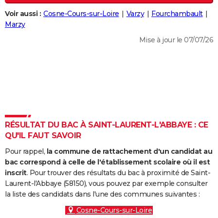
City break
Voyage de noces
Climat
Destinations
Voyage nature
Forum
+
PHOTO
Voir aussi :
Cosne-Cours-sur-Loire
Varzy
Fourchambault
Marzy
GUIDES D'ACHAT
Mise à jour le 07/07/26
BONS PLANS
CARTE DE VOEUX
Carte Bonne année
Carte Pâques
Carte de Noël
Carte Saint-Valentin
Carte d'anniversaire
DICTIONNAIRE
Biographies
Expressions
Dictionnaire
Citations
Proverbes
PROGRAMME TV
RÉSULTAT DU BAC À SAINT-LAURENT-L'ABBAYE : CE
COPAINS D'AVANT
QU'IL FAUT SAVOIR
Se connecter
Collèges
Universités
Service militaire
S'inscrire
Lycées
Primaires
Entreprises
Avis de recherche
AVIS DE DÉCÈS
Pour rappel,
la commune de rattachement d'un candidat au
bac correspond à celle de l'établissement scolaire où il est
FORUM
inscrit
. Pour trouver des résultats du bac à proximité de Saint-
Laurent-l'Abbaye (58150), vous pouvez par exemple consulter
Lifestyle
Sport
Television
Cinema
Bricolage
Culture
Auto
Voyage
la liste des candidats dans l'une des communes suivantes :
Cosne-Cours-sur-Loire