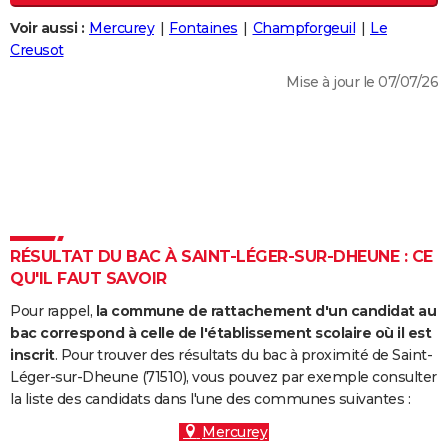
City break
Voyage de noces
Climat
Destinations
Voyage nature
Forum
+
PHOTO
Voir aussi :
Mercurey
Fontaines
Champforgeuil
Le
Creusot
GUIDES D'ACHAT
Mise à jour le 07/07/26
BONS PLANS
CARTE DE VOEUX
Carte Bonne année
Carte Pâques
Carte de Noël
Carte Saint-Valentin
Carte d'anniversaire
DICTIONNAIRE
Biographies
Expressions
Dictionnaire
Citations
Proverbes
PROGRAMME TV
RÉSULTAT DU BAC À SAINT-LÉGER-SUR-DHEUNE : CE
COPAINS D'AVANT
QU'IL FAUT SAVOIR
Se connecter
Collèges
Universités
Service militaire
S'inscrire
Lycées
Primaires
Entreprises
Avis de recherche
AVIS DE DÉCÈS
Pour rappel,
la commune de rattachement d'un candidat au
bac correspond à celle de l'établissement scolaire où il est
FORUM
inscrit
. Pour trouver des résultats du bac à proximité de Saint-
Léger-sur-Dheune (71510), vous pouvez par exemple consulter
Lifestyle
Sport
Television
Cinema
Bricolage
Culture
Auto
Voyage
la liste des candidats dans l'une des communes suivantes :
Mercurey