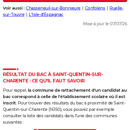
City break
Voyage de noces
Climat
Destinations
Voyage nature
Forum
+
PHOTO
Voir aussi :
Chasseneuil-sur-Bonnieure
Confolens
Ruelle-
sur-Touvre
L'Isle-d'Espagnac
GUIDES D'ACHAT
Mise à jour le 07/07/26
BONS PLANS
CARTE DE VOEUX
Carte Bonne année
Carte Pâques
Carte de Noël
Carte Saint-Valentin
Carte d'anniversaire
DICTIONNAIRE
Biographies
Expressions
Dictionnaire
Citations
Proverbes
PROGRAMME TV
RÉSULTAT DU BAC À SAINT-QUENTIN-SUR-
COPAINS D'AVANT
CHARENTE : CE QU'IL FAUT SAVOIR
Se connecter
Collèges
Universités
Service militaire
S'inscrire
Lycées
Primaires
Entreprises
Avis de recherche
AVIS DE DÉCÈS
Pour rappel,
la commune de rattachement d'un candidat au
bac correspond à celle de l'établissement scolaire où il est
FORUM
inscrit
. Pour trouver des résultats du bac à proximité de Saint-
Quentin-sur-Charente (16150), vous pouvez par exemple
Lifestyle
Sport
Television
Cinema
Bricolage
Culture
Auto
Voyage
consulter la liste des candidats dans l'une des communes
suivantes :