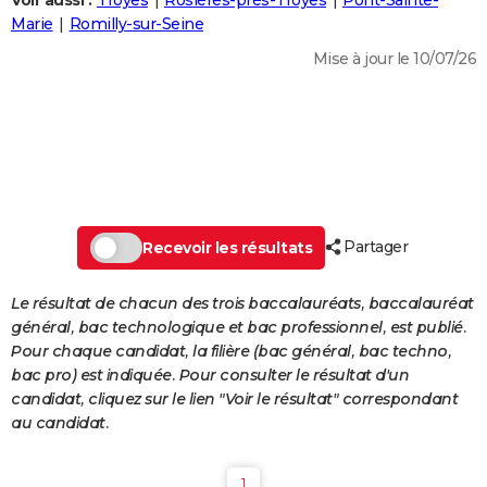
Voir aussi :
Troyes
Rosières-près-Troyes
Pont-Sainte-
City break
Voyage de noces
Climat
Destinations
Voyage nature
Forum
+
Marie
Romilly-sur-Seine
PHOTO
Mise à jour le 10/07/26
GUIDES D'ACHAT
BONS PLANS
CARTE DE VOEUX
Carte Bonne année
Carte Pâques
Carte de Noël
Carte Saint-Valentin
Carte d'anniversaire
DICTIONNAIRE
Biographies
Expressions
Dictionnaire
Citations
Proverbes
Partager
PROGRAMME TV
Recevoir les résultats
COPAINS D'AVANT
Le résultat de chacun des trois baccalauréats, baccalauréat
général, bac technologique et bac professionnel, est publié.
Se connecter
Collèges
Universités
Service militaire
S'inscrire
Lycées
Primaires
Entreprises
Avis de recherche
AVIS DE DÉCÈS
Pour chaque candidat, la filière (bac général, bac techno,
bac pro) est indiquée. Pour consulter le résultat d'un
FORUM
candidat, cliquez sur le lien "Voir le résultat" correspondant
Lifestyle
Sport
Television
Cinema
Bricolage
Culture
Auto
Voyage
au candidat.
1