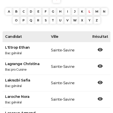
A
B
C
D
E
F
G
H
I
J
K
L
M
N
O
P
Q
R
S
T
U
V
W
X
Y
Z
Candidat
Ville
Résultat
L'Etrop Ethan
Sainte-Savine
Bac général
Lagrange Christina
Sainte-Savine
Bac pro Cuisine
Lakrazbi Safia
Sainte-Savine
Bac général
Laroche Nora
Sainte-Savine
Bac général