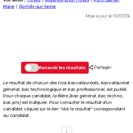
Voir aussi :
Troyes
Rosières-près-Troyes
Pont-Sainte-
City break
Voyage de noces
Climat
Destinations
Voyage nature
Forum
+
Marie
Romilly-sur-Seine
PHOTO
Mise à jour le 10/07/26
GUIDES D'ACHAT
BONS PLANS
CARTE DE VOEUX
Carte Bonne année
Carte Pâques
Carte de Noël
Carte Saint-Valentin
Carte d'anniversaire
DICTIONNAIRE
Biographies
Expressions
Dictionnaire
Citations
Proverbes
Partager
PROGRAMME TV
Recevoir les résultats
COPAINS D'AVANT
Le résultat de chacun des trois baccalauréats, baccalauréat
général, bac technologique et bac professionnel, est publié.
Se connecter
Collèges
Universités
Service militaire
S'inscrire
Lycées
Primaires
Entreprises
Avis de recherche
AVIS DE DÉCÈS
Pour chaque candidat, la filière (bac général, bac techno,
bac pro) est indiquée. Pour consulter le résultat d'un
FORUM
candidat, cliquez sur le lien "Voir le résultat" correspondant
Lifestyle
Sport
Television
Cinema
Bricolage
Culture
Auto
Voyage
au candidat.
1