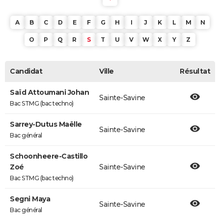
A
B
C
D
E
F
G
H
I
J
K
L
M
N
O
P
Q
R
S
T
U
V
W
X
Y
Z
Candidat
Ville
Résultat
Saïd Attoumani Johan
Sainte-Savine
Bac STMG (bac techno)
Sarrey-Dutus Maëlle
Sainte-Savine
Bac général
Schoonheere-Castillo
Zoé
Sainte-Savine
Bac STMG (bac techno)
Segni Maya
Sainte-Savine
Bac général