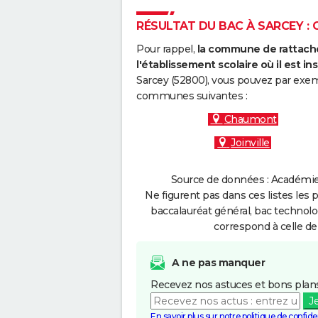
RÉSULTAT DU BAC À SARCEY : C
Pour rappel,
la commune de rattache
l'établissement scolaire où il est ins
Sarcey (52800), vous pouvez par exemp
communes suivantes :
Chaumont
Joinville
Source de données : Académie 
Ne figurent pas dans ces listes les 
baccalauréat général, bac technolo
correspond à celle de
A ne pas manquer
Recevez nos astuces et bons plans
J
En savoir plus sur notre politique de confiden