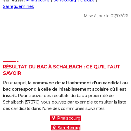
Voir aussi :
Phalsbourg
Sarrebourg
Dieuze
City break
Voyage de noces
Climat
Destinations
Voyage nature
Forum
+
Sarreguemines
PHOTO
Mise à jour le 07/07/26
GUIDES D'ACHAT
BONS PLANS
CARTE DE VOEUX
Carte Bonne année
Carte Pâques
Carte de Noël
Carte Saint-Valentin
Carte d'anniversaire
DICTIONNAIRE
Biographies
Expressions
Dictionnaire
Citations
Proverbes
RÉSULTAT DU BAC À SCHALBACH : CE QU'IL FAUT
PROGRAMME TV
SAVOIR
COPAINS D'AVANT
Pour rappel,
la commune de rattachement d'un candidat au
Se connecter
Collèges
Universités
Service militaire
S'inscrire
Lycées
Primaires
Entreprises
Avis de recherche
bac correspond à celle de l'établissement scolaire où il est
AVIS DE DÉCÈS
inscrit
. Pour trouver des résultats du bac à proximité de
Schalbach (57370), vous pouvez par exemple consulter la liste
FORUM
des candidats dans l'une des communes suivantes :
Lifestyle
Sport
Television
Cinema
Bricolage
Culture
Auto
Voyage
Phalsbourg
Sarrebourg