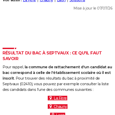
Voir aussi :
La Fère
Chauny
Laon
Soissons
City break
Voyage de noces
Climat
Destinations
Voyage nature
Forum
+
PHOTO
Mise à jour le 07/07/26
GUIDES D'ACHAT
BONS PLANS
CARTE DE VOEUX
Carte Bonne année
Carte Pâques
Carte de Noël
Carte Saint-Valentin
Carte d'anniversaire
DICTIONNAIRE
RÉSULTAT DU BAC À SEPTVAUX : CE QU'IL FAUT
Biographies
Expressions
Dictionnaire
Citations
Proverbes
SAVOIR
PROGRAMME TV
Pour rappel,
la commune de rattachement d'un candidat au
COPAINS D'AVANT
bac correspond à celle de l'établissement scolaire où il est
Se connecter
Collèges
Universités
Service militaire
S'inscrire
Lycées
Primaires
Entreprises
Avis de recherche
inscrit
. Pour trouver des résultats du bac à proximité de
AVIS DE DÉCÈS
Septvaux (02410), vous pouvez par exemple consulter la liste
des candidats dans l'une des communes suivantes :
FORUM
La Fère
Lifestyle
Sport
Television
Cinema
Bricolage
Culture
Auto
Voyage
Chauny