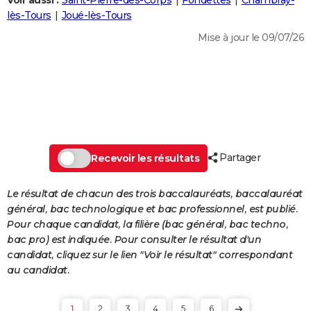
Voir aussi :
Saint-Pierre-des-Corps
Fondettes
Chambray-
City break
Voyage de noces
Climat
Destinations
Voyage nature
Forum
+
lès-Tours
Joué-lès-Tours
PHOTO
Mise à jour le 09/07/26
GUIDES D'ACHAT
BONS PLANS
CARTE DE VOEUX
Carte Bonne année
Carte Pâques
Carte de Noël
Carte Saint-Valentin
Carte d'anniversaire
DICTIONNAIRE
Biographies
Expressions
Dictionnaire
Citations
Proverbes
Partager
PROGRAMME TV
Recevoir les résultats
COPAINS D'AVANT
Le résultat de chacun des trois baccalauréats, baccalauréat
général, bac technologique et bac professionnel, est publié.
Se connecter
Collèges
Universités
Service militaire
S'inscrire
Lycées
Primaires
Entreprises
Avis de recherche
AVIS DE DÉCÈS
Pour chaque candidat, la filière (bac général, bac techno,
bac pro) est indiquée. Pour consulter le résultat d'un
FORUM
candidat, cliquez sur le lien "Voir le résultat" correspondant
Lifestyle
Sport
Television
Cinema
Bricolage
Culture
Auto
Voyage
au candidat.
1
2
3
4
5
6