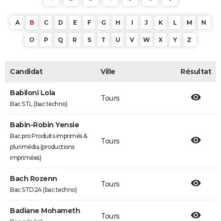
A
B
C
D
E
F
G
H
I
J
K
L
M
N
O
P
Q
R
S
T
U
V
W
X
Y
Z
Candidat
Ville
Résultat
Babiloni Lola
Tours
Bac STL (bac techno)
Babin-Robin Yensie
Bac pro Produits imprimés &
Tours
plurimédia (productions
imprimées)
Bach Rozenn
Tours
Bac STD2A (bac techno)
Badiane Mohameth
Tours