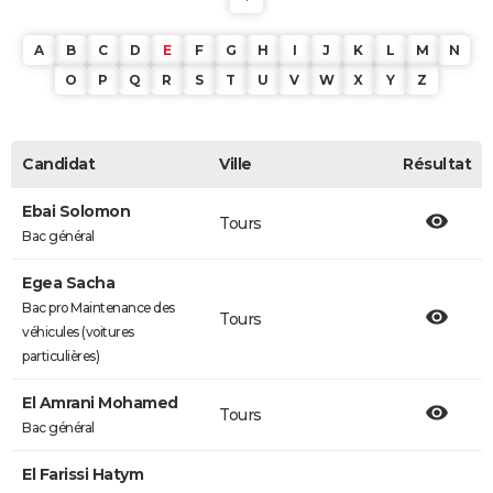
A
B
C
D
E
F
G
H
I
J
K
L
M
N
O
P
Q
R
S
T
U
V
W
X
Y
Z
Candidat
Ville
Résultat
Ebai Solomon
Tours
Bac général
Egea Sacha
Bac pro Maintenance des
Tours
véhicules (voitures
particulières)
El Amrani Mohamed
Tours
Bac général
El Farissi Hatym