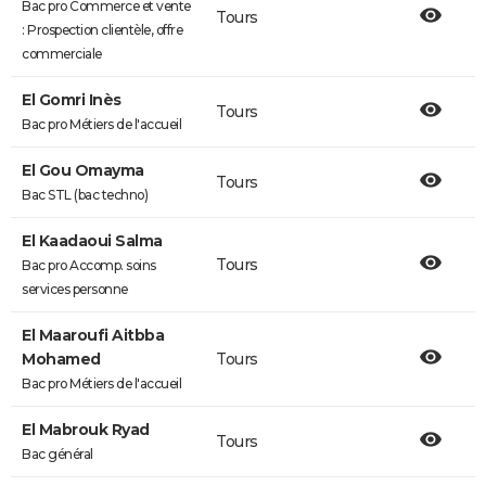
Bac pro Commerce et vente
Tours
: Prospection clientèle, offre
commerciale
El Gomri Inès
Tours
Bac pro Métiers de l'accueil
El Gou Omayma
Tours
Bac STL (bac techno)
El Kaadaoui Salma
Tours
Bac pro Accomp. soins
services personne
El Maaroufi Aitbba
Mohamed
Tours
Bac pro Métiers de l'accueil
El Mabrouk Ryad
Tours
Bac général