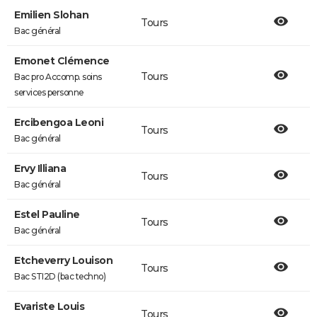
Emilien Slohan
Tours
Bac général
Emonet Clémence
Tours
Bac pro Accomp. soins
services personne
Ercibengoa Leoni
Tours
Bac général
Ervy Illiana
Tours
Bac général
Estel Pauline
Tours
Bac général
Etcheverry Louison
Tours
Bac STI2D (bac techno)
Evariste Louis
Tours