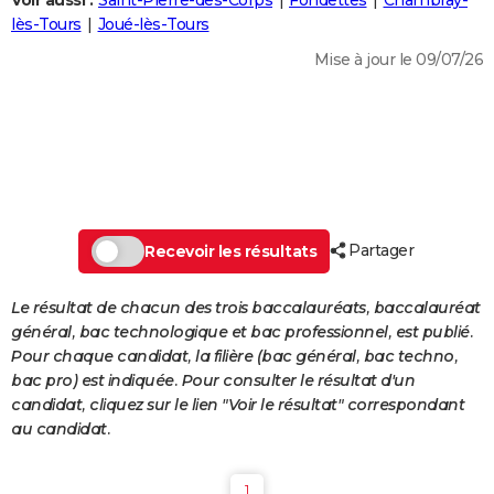
Voir aussi :
Saint-Pierre-des-Corps
Fondettes
Chambray-
City break
Voyage de noces
Climat
Destinations
Voyage nature
Forum
+
lès-Tours
Joué-lès-Tours
PHOTO
Mise à jour le 09/07/26
GUIDES D'ACHAT
BONS PLANS
CARTE DE VOEUX
Carte Bonne année
Carte Pâques
Carte de Noël
Carte Saint-Valentin
Carte d'anniversaire
DICTIONNAIRE
Biographies
Expressions
Dictionnaire
Citations
Proverbes
Partager
PROGRAMME TV
Recevoir les résultats
COPAINS D'AVANT
Le résultat de chacun des trois baccalauréats, baccalauréat
général, bac technologique et bac professionnel, est publié.
Se connecter
Collèges
Universités
Service militaire
S'inscrire
Lycées
Primaires
Entreprises
Avis de recherche
AVIS DE DÉCÈS
Pour chaque candidat, la filière (bac général, bac techno,
bac pro) est indiquée. Pour consulter le résultat d'un
FORUM
candidat, cliquez sur le lien "Voir le résultat" correspondant
Lifestyle
Sport
Television
Cinema
Bricolage
Culture
Auto
Voyage
au candidat.
1