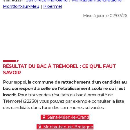
Voir aussi :
Saint-Méen-le-Grand
Montauban-de-Bretagne
City break
Voyage de noces
Climat
Destinations
Voyage nature
Forum
+
Montfort-sur-Meu
Ploërmel
PHOTO
Mise à jour le 07/07/26
GUIDES D'ACHAT
BONS PLANS
CARTE DE VOEUX
Carte Bonne année
Carte Pâques
Carte de Noël
Carte Saint-Valentin
Carte d'anniversaire
DICTIONNAIRE
Biographies
Expressions
Dictionnaire
Citations
Proverbes
RÉSULTAT DU BAC À TRÉMOREL : CE QU'IL FAUT
PROGRAMME TV
SAVOIR
COPAINS D'AVANT
Pour rappel,
la commune de rattachement d'un candidat au
Se connecter
Collèges
Universités
Service militaire
S'inscrire
Lycées
Primaires
Entreprises
Avis de recherche
bac correspond à celle de l'établissement scolaire où il est
AVIS DE DÉCÈS
inscrit
. Pour trouver des résultats du bac à proximité de
Trémorel (22230), vous pouvez par exemple consulter la liste
FORUM
des candidats dans l'une des communes suivantes :
Lifestyle
Sport
Television
Cinema
Bricolage
Culture
Auto
Voyage
Saint-Méen-le-Grand
Montauban-de-Bretagne