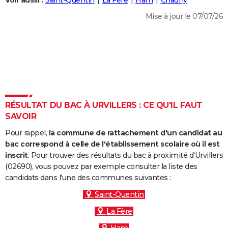
Voir aussi :
Saint-Quentin
La Fère
Ham
Chauny
City break
Voyage de noces
Climat
Destinations
Voyage nature
Forum
+
PHOTO
Mise à jour le 07/07/26
GUIDES D'ACHAT
BONS PLANS
CARTE DE VOEUX
Carte Bonne année
Carte Pâques
Carte de Noël
Carte Saint-Valentin
Carte d'anniversaire
DICTIONNAIRE
RÉSULTAT DU BAC À URVILLERS : CE QU'IL FAUT
Biographies
Expressions
Dictionnaire
Citations
Proverbes
SAVOIR
PROGRAMME TV
Pour rappel,
la commune de rattachement d'un candidat au
COPAINS D'AVANT
bac correspond à celle de l'établissement scolaire où il est
Se connecter
Collèges
Universités
Service militaire
S'inscrire
Lycées
Primaires
Entreprises
Avis de recherche
inscrit
. Pour trouver des résultats du bac à proximité d'Urvillers
AVIS DE DÉCÈS
(02690), vous pouvez par exemple consulter la liste des
candidats dans l'une des communes suivantes :
FORUM
Saint-Quentin
Lifestyle
Sport
Television
Cinema
Bricolage
Culture
Auto
Voyage
La Fère