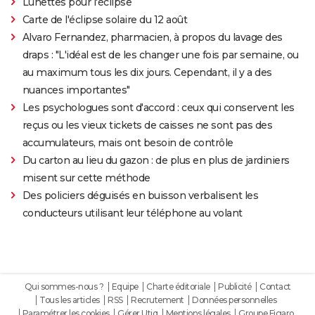
Lunettes pour l'éclipse
Carte de l'éclipse solaire du 12 août
Alvaro Fernandez, pharmacien, à propos du lavage des
draps : "L'idéal est de les changer une fois par semaine, ou
au maximum tous les dix jours. Cependant, il y a des
nuances importantes"
Les psychologues sont d'accord : ceux qui conservent les
reçus ou les vieux tickets de caisses ne sont pas des
accumulateurs, mais ont besoin de contrôle
Du carton au lieu du gazon : de plus en plus de jardiniers
misent sur cette méthode
Des policiers déguisés en buisson verbalisent les
conducteurs utilisant leur téléphone au volant
Qui sommes-nous ?
Equipe
Charte éditoriale
Publicité
Contact
Tous les articles
RSS
Recrutement
Données personnelles
Paramétrer les cookies
Gérer Utiq
Mentions légales
Groupe Figaro