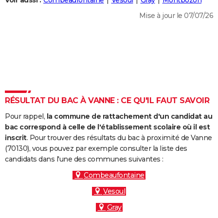
Voir aussi :
Combeaufontaine
Vesoul
Gray
Montbozon
City break
Voyage de noces
Climat
Destinations
Voyage nature
Forum
+
PHOTO
Mise à jour le 07/07/26
GUIDES D'ACHAT
BONS PLANS
CARTE DE VOEUX
Carte Bonne année
Carte Pâques
Carte de Noël
Carte Saint-Valentin
Carte d'anniversaire
DICTIONNAIRE
RÉSULTAT DU BAC À VANNE : CE QU'IL FAUT SAVOIR
Biographies
Expressions
Dictionnaire
Citations
Proverbes
PROGRAMME TV
Pour rappel,
la commune de rattachement d'un candidat au
bac correspond à celle de l'établissement scolaire où il est
COPAINS D'AVANT
inscrit
. Pour trouver des résultats du bac à proximité de Vanne
Se connecter
Collèges
Universités
Service militaire
S'inscrire
Lycées
Primaires
Entreprises
Avis de recherche
(70130), vous pouvez par exemple consulter la liste des
AVIS DE DÉCÈS
candidats dans l'une des communes suivantes :
FORUM
Combeaufontaine
Lifestyle
Sport
Television
Cinema
Bricolage
Culture
Auto
Voyage
Vesoul
Gray