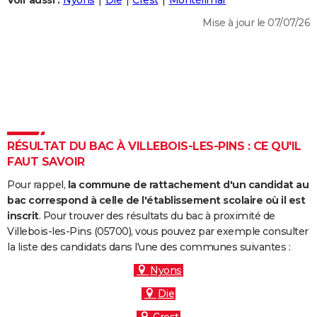
Voir aussi :
Nyons
Die
Crest
Montélimar
City break
Voyage de noces
Climat
Destinations
Voyage nature
Forum
+
PHOTO
Mise à jour le 07/07/26
GUIDES D'ACHAT
BONS PLANS
CARTE DE VOEUX
Carte Bonne année
Carte Pâques
Carte de Noël
Carte Saint-Valentin
Carte d'anniversaire
DICTIONNAIRE
RÉSULTAT DU BAC À VILLEBOIS-LES-PINS : CE QU'IL
Biographies
Expressions
Dictionnaire
Citations
Proverbes
FAUT SAVOIR
PROGRAMME TV
Pour rappel,
la commune de rattachement d'un candidat au
COPAINS D'AVANT
bac correspond à celle de l'établissement scolaire où il est
Se connecter
Collèges
Universités
Service militaire
S'inscrire
Lycées
Primaires
Entreprises
Avis de recherche
inscrit
. Pour trouver des résultats du bac à proximité de
AVIS DE DÉCÈS
Villebois-les-Pins (05700), vous pouvez par exemple consulter
la liste des candidats dans l'une des communes suivantes :
FORUM
Nyons
Lifestyle
Sport
Television
Cinema
Bricolage
Culture
Auto
Voyage
Die