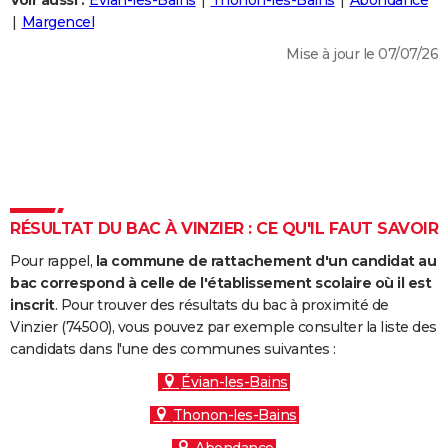
Voir aussi :
Évian-les-Bains
Thonon-les-Bains
Abondance
City break
Voyage de noces
Climat
Destinations
Voyage nature
Forum
+
Margencel
PHOTO
Mise à jour le 07/07/26
GUIDES D'ACHAT
BONS PLANS
CARTE DE VOEUX
Carte Bonne année
Carte Pâques
Carte de Noël
Carte Saint-Valentin
Carte d'anniversaire
DICTIONNAIRE
Biographies
Expressions
Dictionnaire
Citations
Proverbes
RÉSULTAT DU BAC À VINZIER : CE QU'IL FAUT SAVOIR
PROGRAMME TV
Pour rappel,
la commune de rattachement d'un candidat au
COPAINS D'AVANT
bac correspond à celle de l'établissement scolaire où il est
Se connecter
Collèges
Universités
Service militaire
S'inscrire
Lycées
Primaires
Entreprises
Avis de recherche
inscrit
. Pour trouver des résultats du bac à proximité de
AVIS DE DÉCÈS
Vinzier (74500), vous pouvez par exemple consulter la liste des
candidats dans l'une des communes suivantes :
FORUM
Évian-les-Bains
Lifestyle
Sport
Television
Cinema
Bricolage
Culture
Auto
Voyage
Thonon-les-Bains