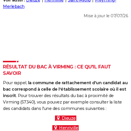
Voir aussi :
Dieuze
Henriville
Saint-Avold
Freyming-
City break
Voyage de noces
Climat
Destinations
Voyage nature
Forum
+
Merlebach
PHOTO
Mise à jour le 07/07/26
GUIDES D'ACHAT
BONS PLANS
CARTE DE VOEUX
Carte Bonne année
Carte Pâques
Carte de Noël
Carte Saint-Valentin
Carte d'anniversaire
DICTIONNAIRE
Biographies
Expressions
Dictionnaire
Citations
Proverbes
RÉSULTAT DU BAC À VIRMING : CE QU'IL FAUT
PROGRAMME TV
SAVOIR
COPAINS D'AVANT
Pour rappel,
la commune de rattachement d'un candidat au
Se connecter
Collèges
Universités
Service militaire
S'inscrire
Lycées
Primaires
Entreprises
Avis de recherche
bac correspond à celle de l'établissement scolaire où il est
AVIS DE DÉCÈS
inscrit
. Pour trouver des résultats du bac à proximité de
Virming (57340), vous pouvez par exemple consulter la liste
FORUM
des candidats dans l'une des communes suivantes :
Lifestyle
Sport
Television
Cinema
Bricolage
Culture
Auto
Voyage
Dieuze
Henriville