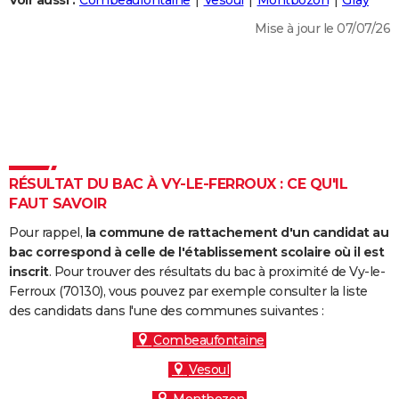
Voir aussi :
Combeaufontaine
Vesoul
Montbozon
Gray
City break
Voyage de noces
Climat
Destinations
Voyage nature
Forum
+
PHOTO
Mise à jour le 07/07/26
GUIDES D'ACHAT
BONS PLANS
CARTE DE VOEUX
Carte Bonne année
Carte Pâques
Carte de Noël
Carte Saint-Valentin
Carte d'anniversaire
DICTIONNAIRE
RÉSULTAT DU BAC À VY-LE-FERROUX : CE QU'IL
Biographies
Expressions
Dictionnaire
Citations
Proverbes
FAUT SAVOIR
PROGRAMME TV
Pour rappel,
la commune de rattachement d'un candidat au
COPAINS D'AVANT
bac correspond à celle de l'établissement scolaire où il est
Se connecter
Collèges
Universités
Service militaire
S'inscrire
Lycées
Primaires
Entreprises
Avis de recherche
inscrit
. Pour trouver des résultats du bac à proximité de Vy-le-
AVIS DE DÉCÈS
Ferroux (70130), vous pouvez par exemple consulter la liste
des candidats dans l'une des communes suivantes :
FORUM
Combeaufontaine
Lifestyle
Sport
Television
Cinema
Bricolage
Culture
Auto
Voyage
Vesoul