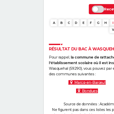
Recev
A
B
C
D
E
F
G
H
I
RÉSULTAT DU BAC À WASQUEHAL
Pour rappel,
la commune de rattache
l'établissement scolaire où il est ins
Wasquehal (59290), vous pouvez par e
des communes suivantes :
Marcq-en-Barœul
Bondues
Source de données : Académie 
Ne figurent pas dans ces listes les 