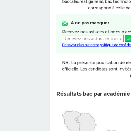
baccalauréat général, bac technolo
correspond à celle de
A ne pas manquer
Recevez nos astuces et bons plans
J
En savoir plus sur notre politique de confiden
NB : La présente publication de rés
officielle. Les candidats sont invités
Résultats bac par académie