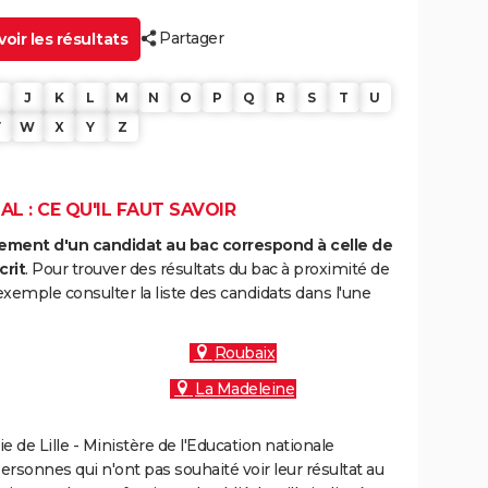
Partager
oir les résultats
J
K
L
M
N
O
P
Q
R
S
T
U
V
W
X
Y
Z
 : CE QU'IL FAUT SAVOIR
ment d'un candidat au bac correspond à celle de
crit
. Pour trouver des résultats du bac à proximité de
xemple consulter la liste des candidats dans l'une
Roubaix
La Madeleine
de Lille - Ministère de l'Education nationale
personnes qui n'ont pas souhaité voir leur résultat au