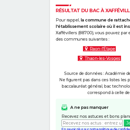
RÉSULTAT DU BAC À XAFFÉVILLE
Pour rappel,
la commune de rattache
l'établissement scolaire où il est ins
Xaffévillers (88700), vous pouvez par 
des communes suivantes :
Raon-l'Étape
Thaon-les-Vosges
Source de données : Académie de
Ne figurent pas dans ces listes les 
baccalauréat général, bac technolo
correspond à celle de
A ne pas manquer
Recevez nos astuces et bons plans
J
En savoir plus sur notre politique de confiden