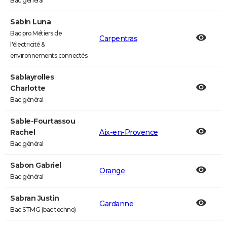
Bac général
Sabin Luna
Bac pro Métiers de
Carpentras
l'électricité &
environnements connectés
Sablayrolles
Charlotte
Bac général
Sable-Fourtassou
Rachel
Aix-en-Provence
Bac général
Sabon Gabriel
Orange
Bac général
Sabran Justin
Gardanne
Bac STMG (bac techno)