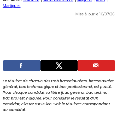
Voir aussi :
Marseille
Aix-en-Provence
Avignon
Arles
City break
Voyage de noces
Climat
Destinations
Voyage nature
Forum
+
Martigues
PHOTO
Mise à jour le 10/07/26
GUIDES D'ACHAT
BONS PLANS
CARTE DE VOEUX
Carte Bonne année
Carte Pâques
Carte de Noël
Carte Saint-Valentin
Carte d'anniversaire
DICTIONNAIRE
Biographies
Expressions
Dictionnaire
Citations
Proverbes
PROGRAMME TV
COPAINS D'AVANT
Se connecter
Collèges
Universités
Service militaire
S'inscrire
Lycées
Primaires
Entreprises
Avis de recherche
AVIS DE DÉCÈS
Le résultat de chacun des trois baccalauréats, baccalauréat
général, bac technologique et bac professionnel, est publié.
FORUM
Pour chaque candidat, la filière (bac général, bac techno,
bac pro) est indiquée. Pour consulter le résultat d'un
Lifestyle
Sport
Television
Cinema
Bricolage
Culture
Auto
Voyage
candidat, cliquez sur le lien "Voir le résultat" correspondant
au candidat.