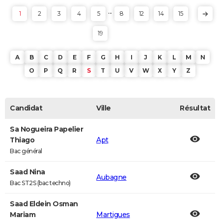
...
1
2
3
4
5
8
12
14
15
19
A
B
C
D
E
F
G
H
I
J
K
L
M
N
O
P
Q
R
S
T
U
V
W
X
Y
Z
Candidat
Ville
Résultat
Sa Nogueira Papelier
Thiago
Apt
Bac général
Saad Nina
Aubagne
Bac ST2S (bac techno)
Saad Eldein Osman
Mariam
Martigues