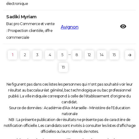
électronique
Sadiki Myriam
Bac pro Commerce et vente
Avignon
: Prospection clientèle, offre
commerciale
...
1
2
3
4
5
8
12
14
15
19
Ne figurent pas dans ces listes les personnes qui n'ont pas souhaité voir leur
résultat au baccalauréat général, bac technologique ou bac professionnel
publié. La ville indiquée correspond à celle de l'établissement d'origine du
candidat.
Source de données : Académie d'Aix-Marseille - Ministère de l'Education
nationale
NB : La présente publication de résultats ne présente pas de caractère de
notification officielle. Les candidats sont invités à consulter les listes d'affichage
officielles ou leurs relevés de notes.