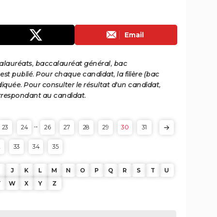
Email
calauréats, baccalauréat général, bac
st publié. Pour chaque candidat, la filière (bac
iquée. Pour consulter le résultat d'un candidat,
 correspondant au candidat.
...
23
24
26
27
28
29
30
31
2
33
34
35
J
K
L
M
N
O
P
Q
R
S
T
U
V
W
X
Y
Z