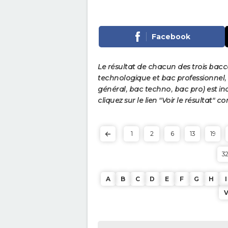
Facebook
Le résultat de chacun des trois bac
technologique et bac professionnel, e
général, bac techno, bac pro) est ind
cliquez sur le lien "Voir le résultat"
1
2
6
13
19
3
A
B
C
D
E
F
G
H
I