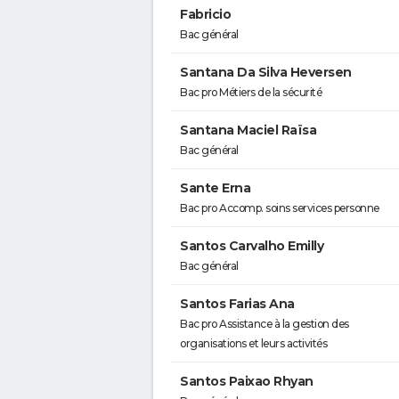
Fabricio
Bac général
Santana Da Silva Heversen
Bac pro Métiers de la sécurité
Santana Maciel Raïsa
Bac général
Sante Erna
Bac pro Accomp. soins services personne
Santos Carvalho Emilly
Bac général
Santos Farias Ana
Bac pro Assistance à la gestion des
organisations et leurs activités
Santos Paixao Rhyan