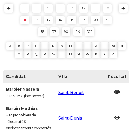
1
3
5
6
7
8
9
10
11
12
13
14
15
16
20
33
55
77
90
94
102
A
B
C
D
E
F
G
H
I
J
K
L
M
N
O
P
Q
R
S
T
U
V
W
X
Y
Z
Candidat
Ville
Résultat
Barbier Nassera
Saint-Benoît
Bac STMG (bac techno)
Barbin Mathias
Bac pro Métiers de
Saint-Denis
l'électricité &
environnements connectés