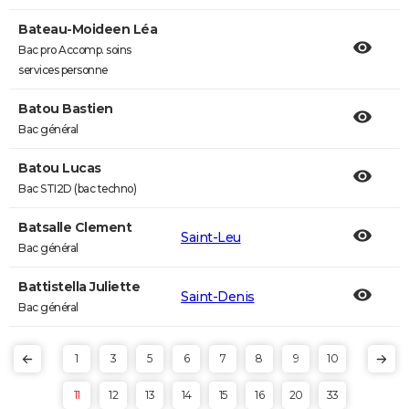
Bateau-Moideen Léa
Bac pro Accomp. soins
services personne
Batou Bastien
Bac général
Batou Lucas
Bac STI2D (bac techno)
Batsalle Clement
Saint-Leu
Bac général
Battistella Juliette
Saint-Denis
Bac général
1
3
5
6
7
8
9
10
11
12
13
14
15
16
20
33