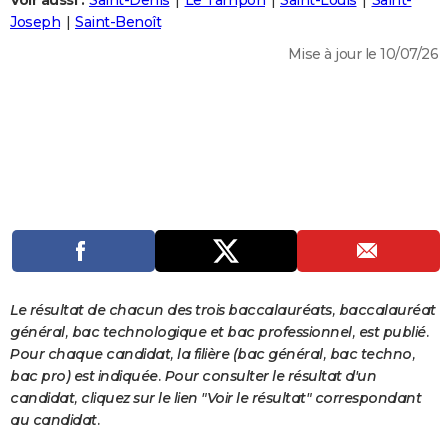
Voir aussi :
Saint-Denis
Le Tampon
Saint-Louis
Saint-
City break
Voyage de noces
Climat
Destinations
Voyage nature
Forum
+
Joseph
Saint-Benoît
PHOTO
Mise à jour le 10/07/26
GUIDES D'ACHAT
BONS PLANS
CARTE DE VOEUX
Carte Bonne année
Carte Pâques
Carte de Noël
Carte Saint-Valentin
Carte d'anniversaire
DICTIONNAIRE
Biographies
Expressions
Dictionnaire
Citations
Proverbes
PROGRAMME TV
COPAINS D'AVANT
Se connecter
Collèges
Universités
Service militaire
S'inscrire
Lycées
Primaires
Entreprises
Avis de recherche
AVIS DE DÉCÈS
Le résultat de chacun des trois baccalauréats, baccalauréat
général, bac technologique et bac professionnel, est publié.
FORUM
Pour chaque candidat, la filière (bac général, bac techno,
bac pro) est indiquée. Pour consulter le résultat d'un
Lifestyle
Sport
Television
Cinema
Bricolage
Culture
Auto
Voyage
candidat, cliquez sur le lien "Voir le résultat" correspondant
au candidat.