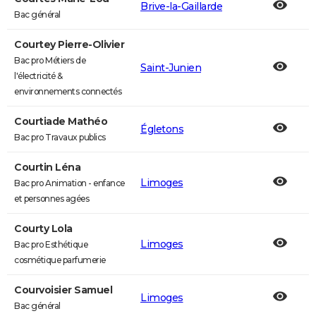
Brive-la-Gaillarde
Bac général
Courtey Pierre-Olivier
Bac pro Métiers de
Saint-Junien
l'électricité &
environnements connectés
Courtiade Mathéo
Égletons
Bac pro Travaux publics
Courtin Léna
Limoges
Bac pro Animation - enfance
et personnes agées
Courty Lola
Limoges
Bac pro Esthétique
cosmétique parfumerie
Courvoisier Samuel
Limoges
Bac général