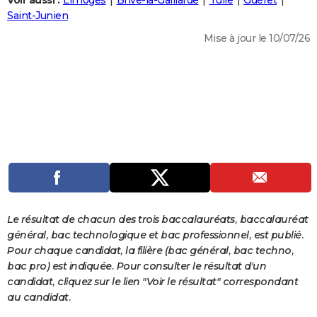
Voir aussi :
Limoges
Brive-la-Gaillarde
Tulle
Guéret
City break
Voyage de noces
Climat
Destinations
Voyage nature
Forum
+
Saint-Junien
PHOTO
Mise à jour le 10/07/26
GUIDES D'ACHAT
BONS PLANS
CARTE DE VOEUX
Carte Bonne année
Carte Pâques
Carte de Noël
Carte Saint-Valentin
Carte d'anniversaire
DICTIONNAIRE
Biographies
Expressions
Dictionnaire
Citations
Proverbes
PROGRAMME TV
COPAINS D'AVANT
Se connecter
Collèges
Universités
Service militaire
S'inscrire
Lycées
Primaires
Entreprises
Avis de recherche
AVIS DE DÉCÈS
Le résultat de chacun des trois baccalauréats, baccalauréat
général, bac technologique et bac professionnel, est publié.
FORUM
Pour chaque candidat, la filière (bac général, bac techno,
bac pro) est indiquée. Pour consulter le résultat d'un
Lifestyle
Sport
Television
Cinema
Bricolage
Culture
Auto
Voyage
candidat, cliquez sur le lien "Voir le résultat" correspondant
au candidat.