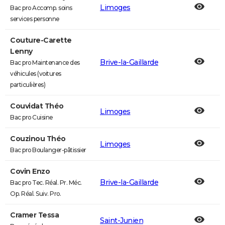
Limoges
Bac pro Accomp. soins
services personne
Couture-Carette
Lenny
Brive-la-Gaillarde
Bac pro Maintenance des
véhicules (voitures
particulières)
Couvidat Théo
Limoges
Bac pro Cuisine
Couzinou Théo
Limoges
Bac pro Boulanger-pâtissier
Covin Enzo
Brive-la-Gaillarde
Bac pro Tec. Réal. Pr. Méc.
Op. Réal. Suiv. Pro.
Cramer Tessa
Saint-Junien