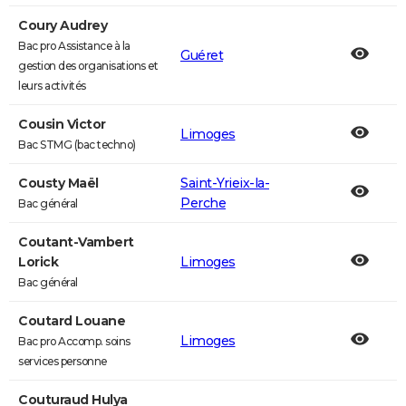
Coury Audrey
Bac pro Assistance à la
Guéret
gestion des organisations et
leurs activités
Cousin Victor
Limoges
Bac STMG (bac techno)
Cousty Maël
Saint-Yrieix-la-
Perche
Bac général
Coutant-Vambert
Lorick
Limoges
Bac général
Coutard Louane
Limoges
Bac pro Accomp. soins
services personne
Couturaud Hulya