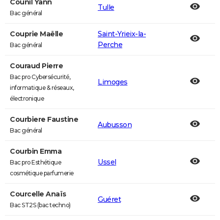
Counil Yann
Tulle
Bac général
Couprie Maëlle
Saint-Yrieix-la-
Perche
Bac général
Couraud Pierre
Bac pro Cybersécurité,
Limoges
informatique & réseaux,
électronique
Courbiere Faustine
Aubusson
Bac général
Courbin Emma
Ussel
Bac pro Esthétique
cosmétique parfumerie
Courcelle Anaïs
Guéret
Bac ST2S (bac techno)