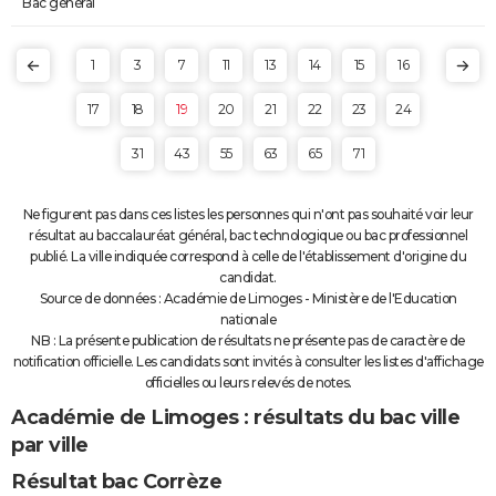
Bac général
1
3
7
11
13
14
15
16
17
18
19
20
21
22
23
24
31
43
55
63
65
71
Ne figurent pas dans ces listes les personnes qui n'ont pas souhaité voir leur
résultat au baccalauréat général, bac technologique ou bac professionnel
publié. La ville indiquée correspond à celle de l'établissement d'origine du
candidat.
Source de données : Académie de Limoges - Ministère de l'Education
nationale
NB : La présente publication de résultats ne présente pas de caractère de
notification officielle. Les candidats sont invités à consulter les listes d'affichage
officielles ou leurs relevés de notes.
Académie de Limoges : résultats du bac ville
par ville
Résultat bac Corrèze