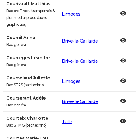
Courivault Matthias
Bac pro Produits imprimés &
Limoges
plurimédia (productions
graphiques)
Cournil Anna
Brive-la-Gaillarde
Bac général
Courreges Léandre
Brive-la-Gaillarde
Bac général
Courselaud Juliette
Limoges
Bac ST2S (bac techno)
Courserant Adèle
Brive-la-Gaillarde
Bac général
Courteix Charlotte
Tulle
Bac STMG (bac techno)
Courtes Marie-Lou