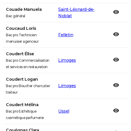
Couade Manuela
Saint-Léonard-de-
Noblat
Bac général
Coucaud Loris
Felletin
Bac pro Technicien
menuisier agenceur
Coudert Élise
Limoges
Bac pro Commercialisation
et services en restauration
Coudert Logan
Limoges
Bac pro Boucher charcutier
traiteur
Coudert Mélina
Ussel
Bac pro Esthétique
cosmétique parfumerie
Couégnas Clara