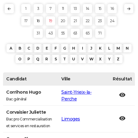
1
3
7
11
13
14
15
16
17
18
19
20
21
22
23
24
31
43
55
63
65
71
A
B
C
D
E
F
G
H
I
J
K
L
M
N
O
P
Q
R
S
T
U
V
W
X
Y
Z
Candidat
Ville
Résultat
Corrihons Hugo
Saint-Yrieix-la-
Perche
Bac général
Corvaisier Juliette
Limoges
Bac pro Commercialisation
et services en restauration