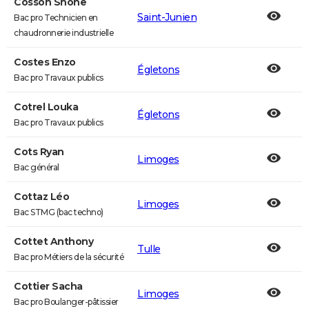
Cosson Shone
Saint-Junien
Bac pro Technicien en
chaudronnerie industrielle
Costes Enzo
Égletons
Bac pro Travaux publics
Cotrel Louka
Égletons
Bac pro Travaux publics
Cots Ryan
Limoges
Bac général
Cottaz Léo
Limoges
Bac STMG (bac techno)
Cottet Anthony
Tulle
Bac pro Métiers de la sécurité
Cottier Sacha
Limoges
Bac pro Boulanger-pâtissier