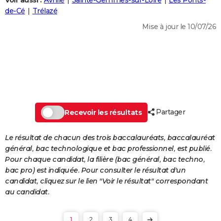
Voir aussi :
Avrillé
Sainte-Gemmes-sur-Loire
Les Ponts-
City break
Voyage de noces
Climat
Destinations
Voyage nature
Forum
+
de-Cé
Trélazé
PHOTO
Mise à jour le 10/07/26
GUIDES D'ACHAT
BONS PLANS
CARTE DE VOEUX
Carte Bonne année
Carte Pâques
Carte de Noël
Carte Saint-Valentin
Carte d'anniversaire
DICTIONNAIRE
Biographies
Expressions
Dictionnaire
Citations
Proverbes
Partager
PROGRAMME TV
Recevoir les résultats
COPAINS D'AVANT
Le résultat de chacun des trois baccalauréats, baccalauréat
général, bac technologique et bac professionnel, est publié.
Se connecter
Collèges
Universités
Service militaire
S'inscrire
Lycées
Primaires
Entreprises
Avis de recherche
AVIS DE DÉCÈS
Pour chaque candidat, la filière (bac général, bac techno,
bac pro) est indiquée. Pour consulter le résultat d'un
FORUM
candidat, cliquez sur le lien "Voir le résultat" correspondant
Lifestyle
Sport
Television
Cinema
Bricolage
Culture
Auto
Voyage
au candidat.
1
2
3
4