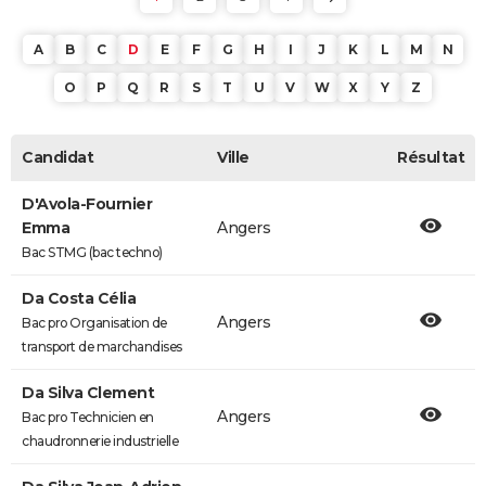
A
B
C
D
E
F
G
H
I
J
K
L
M
N
O
P
Q
R
S
T
U
V
W
X
Y
Z
Candidat
Ville
Résultat
D'Avola-Fournier
Emma
Angers
Bac STMG (bac techno)
Da Costa Célia
Angers
Bac pro Organisation de
transport de marchandises
Da Silva Clement
Angers
Bac pro Technicien en
chaudronnerie industrielle