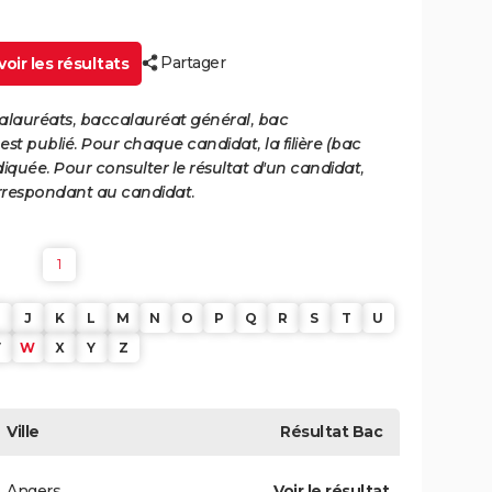
Partager
oir les résultats
calauréats, baccalauréat général, bac
st publié. Pour chaque candidat, la filière (bac
iquée. Pour consulter le résultat d'un candidat,
 correspondant au candidat.
1
J
K
L
M
N
O
P
Q
R
S
T
U
V
W
X
Y
Z
Ville
Résultat
Bac
Angers
Voir le résultat