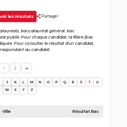
Partager
oir les résultats
calauréats, baccalauréat général, bac
st publié. Pour chaque candidat, la filière (bac
iquée. Pour consulter le résultat d'un candidat,
 correspondant au candidat.
1
2
J
K
L
M
N
O
P
Q
R
S
T
U
V
W
X
Y
Z
Ville
Résultat
Bac