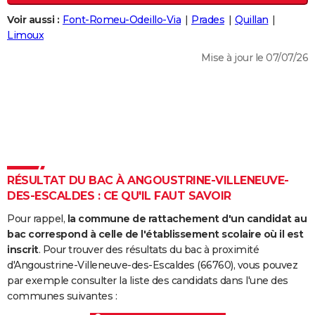
City break
Voyage de noces
Climat
Destinations
Voyage nature
Forum
+
PHOTO
Voir aussi :
Font-Romeu-Odeillo-Via
Prades
Quillan
Limoux
GUIDES D'ACHAT
Mise à jour le 07/07/26
BONS PLANS
CARTE DE VOEUX
Carte Bonne année
Carte Pâques
Carte de Noël
Carte Saint-Valentin
Carte d'anniversaire
DICTIONNAIRE
Biographies
Expressions
Dictionnaire
Citations
Proverbes
PROGRAMME TV
RÉSULTAT DU BAC À ANGOUSTRINE-VILLENEUVE-
COPAINS D'AVANT
DES-ESCALDES : CE QU'IL FAUT SAVOIR
Se connecter
Collèges
Universités
Service militaire
S'inscrire
Lycées
Primaires
Entreprises
Avis de recherche
AVIS DE DÉCÈS
Pour rappel,
la commune de rattachement d'un candidat au
bac correspond à celle de l'établissement scolaire où il est
FORUM
inscrit
. Pour trouver des résultats du bac à proximité
d'Angoustrine-Villeneuve-des-Escaldes (66760), vous pouvez
Lifestyle
Sport
Television
Cinema
Bricolage
Culture
Auto
Voyage
par exemple consulter la liste des candidats dans l'une des
communes suivantes :