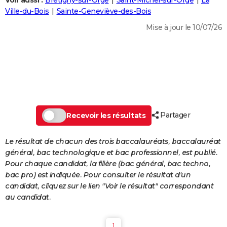
Voir aussi :
Brétigny-sur-Orge
Saint-Michel-sur-Orge
La
City break
Voyage de noces
Climat
Destinations
Voyage nature
Forum
+
Ville-du-Bois
Sainte-Geneviève-des-Bois
PHOTO
Mise à jour le 10/07/26
GUIDES D'ACHAT
BONS PLANS
CARTE DE VOEUX
Carte Bonne année
Carte Pâques
Carte de Noël
Carte Saint-Valentin
Carte d'anniversaire
DICTIONNAIRE
Biographies
Expressions
Dictionnaire
Citations
Proverbes
Partager
PROGRAMME TV
Recevoir les résultats
COPAINS D'AVANT
Le résultat de chacun des trois baccalauréats, baccalauréat
général, bac technologique et bac professionnel, est publié.
Se connecter
Collèges
Universités
Service militaire
S'inscrire
Lycées
Primaires
Entreprises
Avis de recherche
AVIS DE DÉCÈS
Pour chaque candidat, la filière (bac général, bac techno,
bac pro) est indiquée. Pour consulter le résultat d'un
FORUM
candidat, cliquez sur le lien "Voir le résultat" correspondant
Lifestyle
Sport
Television
Cinema
Bricolage
Culture
Auto
Voyage
au candidat.
1