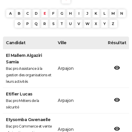
A
B
C
D
E
F
G
H
I
J
K
L
M
N
O
P
Q
R
S
T
U
V
W
X
Y
Z
Candidat
Ville
Résultat
El Mallem Algaziri
Samia
Arpajon
Bac pro Assistance à la
gestion des organisations et
leurs activités
Etifier Lucas
Arpajon
Bac pro Métiers de la
sécurité
Etysomba Gwenaelle
Bac pro Commerce et vente
Arpajon