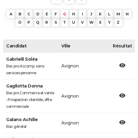
A
B
C
D
E
F
G
H
I
J
K
L
M
N
O
P
Q
R
S
T
U
V
W
X
Y
Z
Candidat
Ville
Résultat
Gabrielli Soléa
Avignon
Bac pro Accomp. soins
services personne
Gagliotta Donna
Bac pro Commerce et vente
Avignon
: Prospection clientèle, offre
commerciale
Galano Achille
Avignon
Bac général