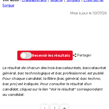
Voir aussi :
Châteaurenard
Vedène
Sorgues
L'Isle-sur-la-
City break
Voyage de noces
Climat
Destinations
Voyage nature
Forum
+
Sorgue
PHOTO
Mise à jour le 10/07/26
GUIDES D'ACHAT
BONS PLANS
CARTE DE VOEUX
Carte Bonne année
Carte Pâques
Carte de Noël
Carte Saint-Valentin
Carte d'anniversaire
DICTIONNAIRE
Biographies
Expressions
Dictionnaire
Citations
Proverbes
Partager
PROGRAMME TV
Recevoir les résultats
COPAINS D'AVANT
Le résultat de chacun des trois baccalauréats, baccalauréat
général, bac technologique et bac professionnel, est publié.
Se connecter
Collèges
Universités
Service militaire
S'inscrire
Lycées
Primaires
Entreprises
Avis de recherche
AVIS DE DÉCÈS
Pour chaque candidat, la filière (bac général, bac techno,
bac pro) est indiquée. Pour consulter le résultat d'un
FORUM
candidat, cliquez sur le lien "Voir le résultat" correspondant
Lifestyle
Sport
Television
Cinema
Bricolage
Culture
Auto
Voyage
au candidat.
1
2