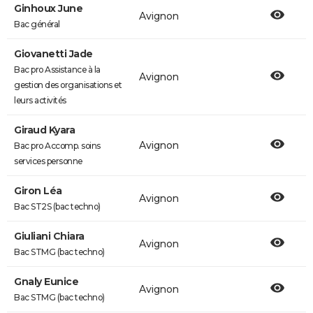
Ginhoux June
Avignon
Bac général
Giovanetti Jade
Bac pro Assistance à la
Avignon
gestion des organisations et
leurs activités
Giraud Kyara
Avignon
Bac pro Accomp. soins
services personne
Giron Léa
Avignon
Bac ST2S (bac techno)
Giuliani Chiara
Avignon
Bac STMG (bac techno)
Gnaly Eunice
Avignon
Bac STMG (bac techno)