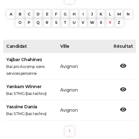
A
B
C
D
E
F
G
H
I
J
K
L
M
N
O
P
Q
R
S
T
U
V
W
X
Y
Z
Candidat
Ville
Résultat
Yajbar Chahinez
Avignon
Bac pro Accomp. soins
services personne
Yankam Winner
Avignon
Bac STMG (bac techno)
Yassine Dania
Avignon
Bac STMG (bac techno)
1