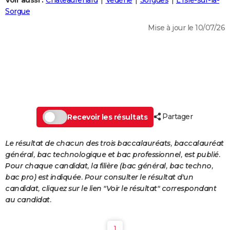
Voir aussi :
Châteaurenard
Vedène
Sorgues
L'Isle-sur-la-
City break
Voyage de noces
Climat
Destinations
Voyage nature
Forum
+
Sorgue
PHOTO
Mise à jour le 10/07/26
GUIDES D'ACHAT
BONS PLANS
CARTE DE VOEUX
Carte Bonne année
Carte Pâques
Carte de Noël
Carte Saint-Valentin
Carte d'anniversaire
DICTIONNAIRE
Biographies
Expressions
Dictionnaire
Citations
Proverbes
Partager
PROGRAMME TV
Recevoir les résultats
COPAINS D'AVANT
Le résultat de chacun des trois baccalauréats, baccalauréat
général, bac technologique et bac professionnel, est publié.
Se connecter
Collèges
Universités
Service militaire
S'inscrire
Lycées
Primaires
Entreprises
Avis de recherche
AVIS DE DÉCÈS
Pour chaque candidat, la filière (bac général, bac techno,
bac pro) est indiquée. Pour consulter le résultat d'un
FORUM
candidat, cliquez sur le lien "Voir le résultat" correspondant
Lifestyle
Sport
Television
Cinema
Bricolage
Culture
Auto
Voyage
au candidat.
1