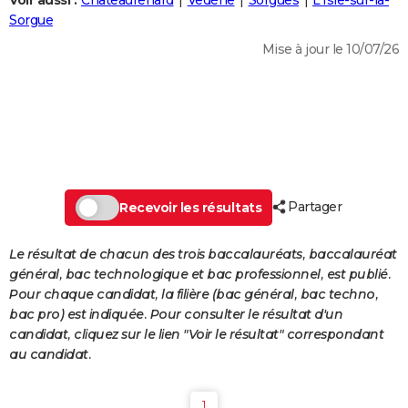
Voir aussi :
Châteaurenard
Vedène
Sorgues
L'Isle-sur-la-
City break
Voyage de noces
Climat
Destinations
Voyage nature
Forum
+
Sorgue
PHOTO
Mise à jour le 10/07/26
GUIDES D'ACHAT
BONS PLANS
CARTE DE VOEUX
Carte Bonne année
Carte Pâques
Carte de Noël
Carte Saint-Valentin
Carte d'anniversaire
DICTIONNAIRE
Biographies
Expressions
Dictionnaire
Citations
Proverbes
Partager
PROGRAMME TV
Recevoir les résultats
COPAINS D'AVANT
Le résultat de chacun des trois baccalauréats, baccalauréat
général, bac technologique et bac professionnel, est publié.
Se connecter
Collèges
Universités
Service militaire
S'inscrire
Lycées
Primaires
Entreprises
Avis de recherche
AVIS DE DÉCÈS
Pour chaque candidat, la filière (bac général, bac techno,
bac pro) est indiquée. Pour consulter le résultat d'un
FORUM
candidat, cliquez sur le lien "Voir le résultat" correspondant
Lifestyle
Sport
Television
Cinema
Bricolage
Culture
Auto
Voyage
au candidat.
1