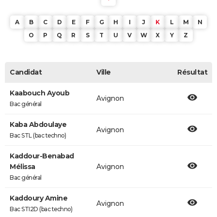
A
B
C
D
E
F
G
H
I
J
K
L
M
N
O
P
Q
R
S
T
U
V
W
X
Y
Z
Candidat
Ville
Résultat
Kaabouch Ayoub
Avignon
Bac général
Kaba Abdoulaye
Avignon
Bac STL (bac techno)
Kaddour-Benabad
Mélissa
Avignon
Bac général
Kaddoury Amine
Avignon
Bac STI2D (bac techno)