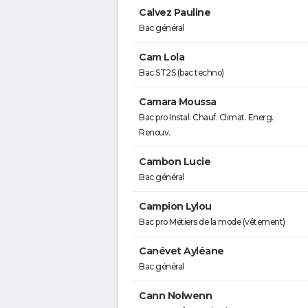
Calvez Pauline
Bac général
Cam Lola
Bac ST2S (bac techno)
Camara Moussa
Bac pro Instal. Chauf. Climat. Energ.
Renouv.
Cambon Lucie
Bac général
Campion Lylou
Bac pro Métiers de la mode (vêtement)
Canévet Ayléane
Bac général
Cann Nolwenn