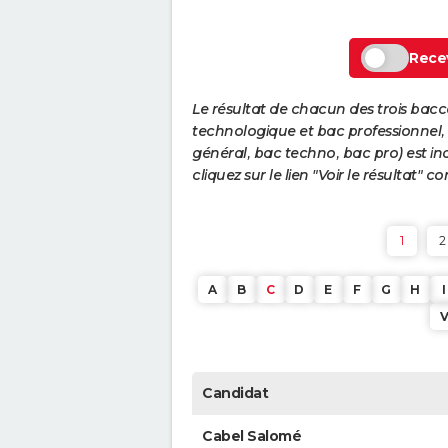
Recev
Le résultat de chacun des trois bac
technologique et bac professionnel, e
général, bac techno, bac pro) est ind
cliquez sur le lien "Voir le résultat"
1
2
A
B
C
D
E
F
G
H
I
Candidat
Cabel Salomé