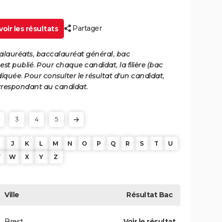
Partager
oir les résultats
calauréats, baccalauréat général, bac
st publié. Pour chaque candidat, la filière (bac
iquée. Pour consulter le résultat d'un candidat,
 correspondant au candidat.
3
4
5
J
K
L
M
N
O
P
Q
R
S
T
U
V
W
X
Y
Z
Ville
Résultat
Bac
Brest
Voir le résultat