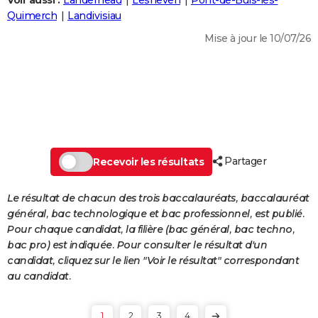
Voir aussi :
Landerneau
Lesneven
Pont-de-Buis-lès-
City break
Voyage de noces
Climat
Destinations
Voyage nature
Forum
+
Quimerch
Landivisiau
PHOTO
Mise à jour le 10/07/26
GUIDES D'ACHAT
BONS PLANS
CARTE DE VOEUX
Carte Bonne année
Carte Pâques
Carte de Noël
Carte Saint-Valentin
Carte d'anniversaire
DICTIONNAIRE
Biographies
Expressions
Dictionnaire
Citations
Proverbes
Partager
PROGRAMME TV
Recevoir les résultats
COPAINS D'AVANT
Le résultat de chacun des trois baccalauréats, baccalauréat
général, bac technologique et bac professionnel, est publié.
Se connecter
Collèges
Universités
Service militaire
S'inscrire
Lycées
Primaires
Entreprises
Avis de recherche
AVIS DE DÉCÈS
Pour chaque candidat, la filière (bac général, bac techno,
bac pro) est indiquée. Pour consulter le résultat d'un
FORUM
candidat, cliquez sur le lien "Voir le résultat" correspondant
Lifestyle
Sport
Television
Cinema
Bricolage
Culture
Auto
Voyage
au candidat.
1
2
3
4