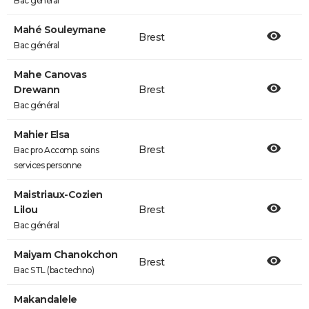
Bac général
Mahé Souleymane
Brest
Bac général
Mahe Canovas
Drewann
Brest
Bac général
Mahier Elsa
Brest
Bac pro Accomp. soins
services personne
Maistriaux-Cozien
Lilou
Brest
Bac général
Maiyam Chanokchon
Brest
Bac STL (bac techno)
Makandalele