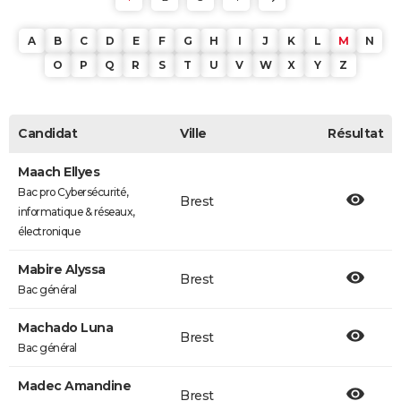
A
B
C
D
E
F
G
H
I
J
K
L
M
N
O
P
Q
R
S
T
U
V
W
X
Y
Z
Candidat
Ville
Résultat
Maach Ellyes
Bac pro Cybersécurité,
Brest
informatique & réseaux,
électronique
Mabire Alyssa
Brest
Bac général
Machado Luna
Brest
Bac général
Madec Amandine
Brest