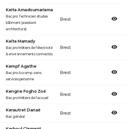
Keita Amadoumariama
Bac pro Technicien études
Brest
bâtiment (assistant
architecture)
Keita Mamady
Brest
Bac pro Métiers de l'électricité
& environnements connectés
Kempf Agathe
Brest
Bac pro Accomp. soins
services personne
Kengne Fogho Zoé
Brest
Bac pro Métiers de l'accueil
Kerautret Danaé
Brest
Bac général
Kerboul Clement