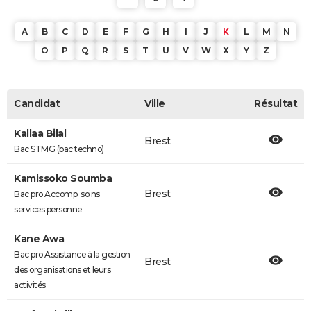
A
B
C
D
E
F
G
H
I
J
K
L
M
N
O
P
Q
R
S
T
U
V
W
X
Y
Z
Candidat
Ville
Résultat
Kallaa Bilal
Brest
Bac STMG (bac techno)
Kamissoko Soumba
Brest
Bac pro Accomp. soins
services personne
Kane Awa
Bac pro Assistance à la gestion
Brest
des organisations et leurs
activités