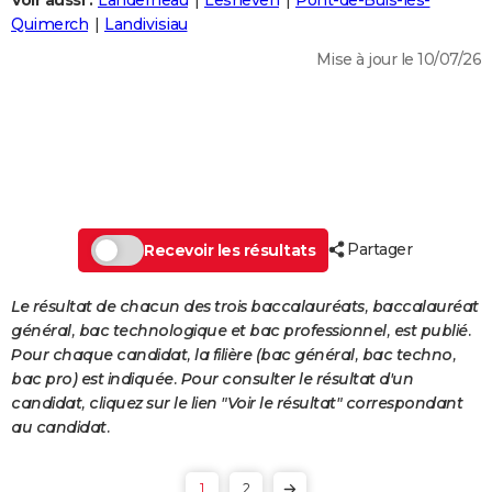
Voir aussi :
Landerneau
Lesneven
Pont-de-Buis-lès-
City break
Voyage de noces
Climat
Destinations
Voyage nature
Forum
+
Quimerch
Landivisiau
PHOTO
Mise à jour le 10/07/26
GUIDES D'ACHAT
BONS PLANS
CARTE DE VOEUX
Carte Bonne année
Carte Pâques
Carte de Noël
Carte Saint-Valentin
Carte d'anniversaire
DICTIONNAIRE
Biographies
Expressions
Dictionnaire
Citations
Proverbes
Partager
PROGRAMME TV
Recevoir les résultats
COPAINS D'AVANT
Le résultat de chacun des trois baccalauréats, baccalauréat
général, bac technologique et bac professionnel, est publié.
Se connecter
Collèges
Universités
Service militaire
S'inscrire
Lycées
Primaires
Entreprises
Avis de recherche
AVIS DE DÉCÈS
Pour chaque candidat, la filière (bac général, bac techno,
bac pro) est indiquée. Pour consulter le résultat d'un
FORUM
candidat, cliquez sur le lien "Voir le résultat" correspondant
Lifestyle
Sport
Television
Cinema
Bricolage
Culture
Auto
Voyage
au candidat.
1
2