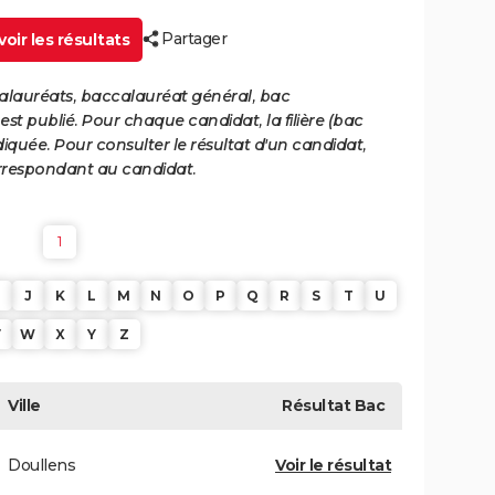
Partager
oir les résultats
calauréats, baccalauréat général, bac
st publié. Pour chaque candidat, la filière (bac
iquée. Pour consulter le résultat d'un candidat,
 correspondant au candidat.
1
J
K
L
M
N
O
P
Q
R
S
T
U
V
W
X
Y
Z
Ville
Résultat
Bac
Doullens
Voir le résultat