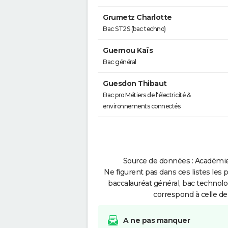
Grumetz Charlotte
Bac ST2S (bac techno)
Guernou Kaïs
Bac général
Guesdon Thibaut
Bac pro Métiers de l'électricité &
environnements connectés
Source de données : Académie 
Ne figurent pas dans ces listes les 
baccalauréat général, bac technolo
correspond à celle de
A ne pas manquer