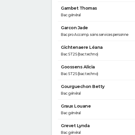
Gambet Thomas
Bac général
Garcon Jade
Bac pro Accomp. soins services personne
Gichtenaere Léana
Bac ST2S (bac techno)
Goossens Alicia
Bac ST2S (bac techno)
Gourguechon Betty
Bac général
Graux Louane
Bac général
Grevet Lynda
Bac général