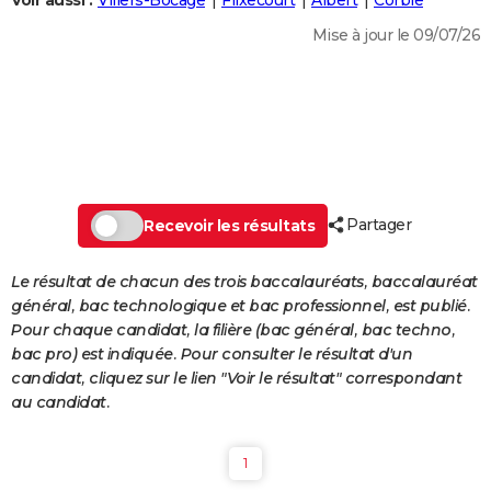
Voir aussi :
Villers-Bocage
Flixecourt
Albert
Corbie
City break
Voyage de noces
Climat
Destinations
Voyage nature
Forum
+
PHOTO
Mise à jour le 09/07/26
GUIDES D'ACHAT
BONS PLANS
CARTE DE VOEUX
Carte Bonne année
Carte Pâques
Carte de Noël
Carte Saint-Valentin
Carte d'anniversaire
DICTIONNAIRE
Partager
Recevoir les résultats
Biographies
Expressions
Dictionnaire
Citations
Proverbes
PROGRAMME TV
Le résultat de chacun des trois baccalauréats, baccalauréat
COPAINS D'AVANT
général, bac technologique et bac professionnel, est publié.
Pour chaque candidat, la filière (bac général, bac techno,
Se connecter
Collèges
Universités
Service militaire
S'inscrire
Lycées
Primaires
Entreprises
Avis de recherche
AVIS DE DÉCÈS
bac pro) est indiquée. Pour consulter le résultat d'un
candidat, cliquez sur le lien "Voir le résultat" correspondant
FORUM
au candidat.
Lifestyle
Sport
Television
Cinema
Bricolage
Culture
Auto
Voyage
1