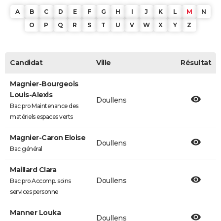
A
B
C
D
E
F
G
H
I
J
K
L
M
N
O
P
Q
R
S
T
U
V
W
X
Y
Z
Candidat
Ville
Résultat
Magnier-Bourgeois
Louis-Alexis
Doullens
Bac pro Maintenance des
matériels espaces verts
Magnier-Caron Eloise
Doullens
Bac général
Maillard Clara
Doullens
Bac pro Accomp. soins
services personne
Manner Louka
Doullens