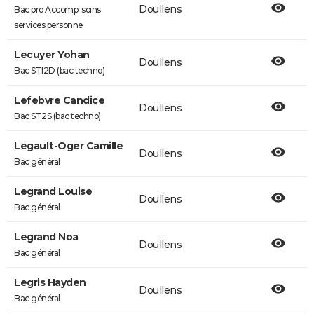
Doullens
Bac pro Accomp. soins
services personne
Lecuyer Yohan
Doullens
Bac STI2D (bac techno)
Lefebvre Candice
Doullens
Bac ST2S (bac techno)
Legault-Oger Camille
Doullens
Bac général
Legrand Louise
Doullens
Bac général
Legrand Noa
Doullens
Bac général
Legris Hayden
Doullens
Bac général