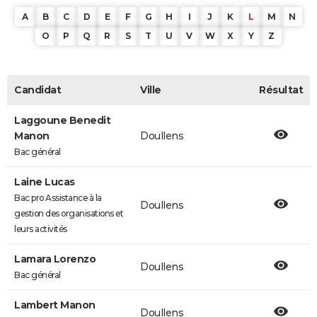
A
B
C
D
E
F
G
H
I
J
K
L
M
N
O
P
Q
R
S
T
U
V
W
X
Y
Z
Candidat
Ville
Résultat
Laggoune Benedit
Manon
Doullens
Bac général
Laine Lucas
Bac pro Assistance à la
Doullens
gestion des organisations et
leurs activités
Lamara Lorenzo
Doullens
Bac général
Lambert Manon
Doullens