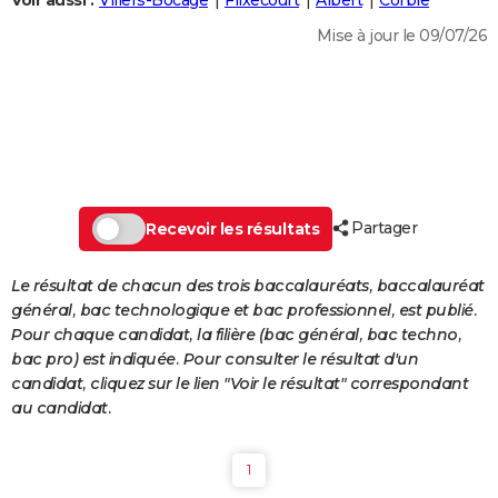
Voir aussi :
Villers-Bocage
Flixecourt
Albert
Corbie
City break
Voyage de noces
Climat
Destinations
Voyage nature
Forum
+
PHOTO
Mise à jour le 09/07/26
GUIDES D'ACHAT
BONS PLANS
CARTE DE VOEUX
Carte Bonne année
Carte Pâques
Carte de Noël
Carte Saint-Valentin
Carte d'anniversaire
DICTIONNAIRE
Partager
Recevoir les résultats
Biographies
Expressions
Dictionnaire
Citations
Proverbes
PROGRAMME TV
Le résultat de chacun des trois baccalauréats, baccalauréat
COPAINS D'AVANT
général, bac technologique et bac professionnel, est publié.
Pour chaque candidat, la filière (bac général, bac techno,
Se connecter
Collèges
Universités
Service militaire
S'inscrire
Lycées
Primaires
Entreprises
Avis de recherche
AVIS DE DÉCÈS
bac pro) est indiquée. Pour consulter le résultat d'un
candidat, cliquez sur le lien "Voir le résultat" correspondant
FORUM
au candidat.
Lifestyle
Sport
Television
Cinema
Bricolage
Culture
Auto
Voyage
1