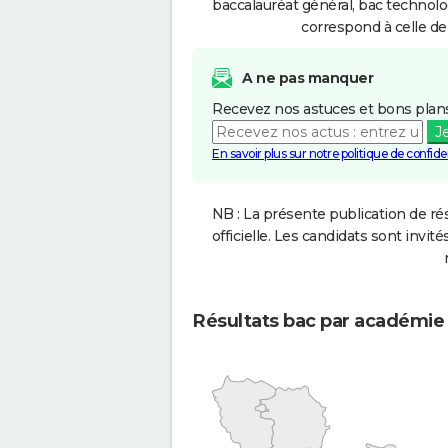
baccalauréat général, bac technolo
correspond à celle de
A ne pas manquer
Recevez nos astuces et bons plans
J
En savoir plus sur notre politique de confiden
NB : La présente publication de rés
officielle. Les candidats sont invités
Résultats bac par académie