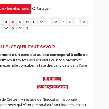
Partager
oir les résultats
J
K
L
M
N
O
P
Q
R
S
T
U
V
W
X
Y
Z
LE : CE QU'IL FAUT SAVOIR
ment d'un candidat au bac correspond à celle de
crit
. Pour trouver des résultats du bac à proximité
ar exemple consulter la liste des candidats dans l'une
Noisiel
Noisy-le-Grand
e Créteil - Ministère de l'Education nationale
personnes qui n'ont pas souhaité voir leur résultat au