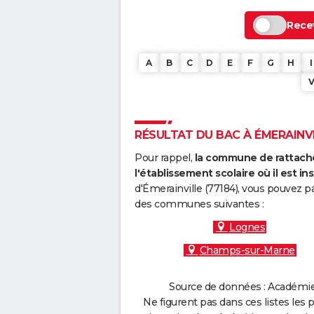
Recev
A
B
C
D
E
F
G
H
I
RÉSULTAT DU BAC À ÉMERAINVIL
Pour rappel,
la commune de rattache
l'établissement scolaire où il est ins
d'Émerainville (77184), vous pouvez p
des communes suivantes :
Lognes
Champs-sur-Marne
Source de données : Académie d
Ne figurent pas dans ces listes les 