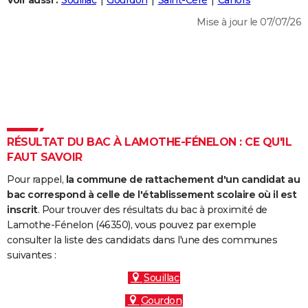
Voir aussi :
Souillac
Gourdon
Saint-Céré
Cahors
City break
Voyage de noces
Climat
Destinations
Voyage nature
Forum
+
PHOTO
Mise à jour le 07/07/26
GUIDES D'ACHAT
BONS PLANS
CARTE DE VOEUX
Carte Bonne année
Carte Pâques
Carte de Noël
Carte Saint-Valentin
Carte d'anniversaire
DICTIONNAIRE
RÉSULTAT DU BAC À LAMOTHE-FÉNELON : CE QU'IL
Biographies
Expressions
Dictionnaire
Citations
Proverbes
FAUT SAVOIR
PROGRAMME TV
Pour rappel,
la commune de rattachement d'un candidat au
COPAINS D'AVANT
bac correspond à celle de l'établissement scolaire où il est
Se connecter
Collèges
Universités
Service militaire
S'inscrire
Lycées
Primaires
Entreprises
Avis de recherche
inscrit
. Pour trouver des résultats du bac à proximité de
AVIS DE DÉCÈS
Lamothe-Fénelon (46350), vous pouvez par exemple
consulter la liste des candidats dans l'une des communes
FORUM
suivantes :
Lifestyle
Sport
Television
Cinema
Bricolage
Culture
Auto
Voyage
Souillac
Gourdon