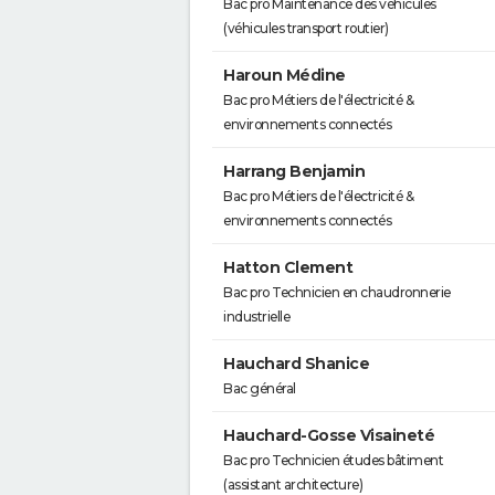
Bac pro Maintenance des véhicules
(véhicules transport routier)
Haroun Médine
Bac pro Métiers de l'électricité &
environnements connectés
Harrang Benjamin
Bac pro Métiers de l'électricité &
environnements connectés
Hatton Clement
Bac pro Technicien en chaudronnerie
industrielle
Hauchard Shanice
Bac général
Hauchard-Gosse Visaineté
Bac pro Technicien études bâtiment
(assistant architecture)