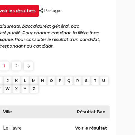
Partager
oir les résultats
calauréats, baccalauréat général, bac
st publié. Pour chaque candidat, la filière (bac
iquée. Pour consulter le résultat d'un candidat,
 correspondant au candidat.
1
2
J
K
L
M
N
O
P
Q
R
S
T
U
V
W
X
Y
Z
Ville
Résultat
Bac
Le Havre
Voir le résultat