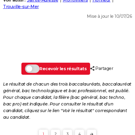
Voir aussi :
Sainte-Adresse
Montivilliers
Honfleur
City break
Voyage de noces
Climat
Destinations
Voyage nature
Forum
+
Trouville-sur-Mer
PHOTO
Mise à jour le 10/07/26
GUIDES D'ACHAT
BONS PLANS
CARTE DE VOEUX
Carte Bonne année
Carte Pâques
Carte de Noël
Carte Saint-Valentin
Carte d'anniversaire
DICTIONNAIRE
Biographies
Expressions
Dictionnaire
Citations
Proverbes
Partager
PROGRAMME TV
Recevoir les résultats
COPAINS D'AVANT
Le résultat de chacun des trois baccalauréats, baccalauréat
général, bac technologique et bac professionnel, est publié.
Se connecter
Collèges
Universités
Service militaire
S'inscrire
Lycées
Primaires
Entreprises
Avis de recherche
AVIS DE DÉCÈS
Pour chaque candidat, la filière (bac général, bac techno,
bac pro) est indiquée. Pour consulter le résultat d'un
FORUM
candidat, cliquez sur le lien "Voir le résultat" correspondant
Lifestyle
Sport
Television
Cinema
Bricolage
Culture
Auto
Voyage
au candidat.
1
2
3
4