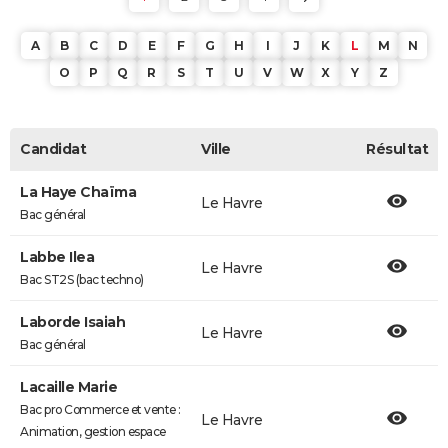
A
B
C
D
E
F
G
H
I
J
K
L
M
N
O
P
Q
R
S
T
U
V
W
X
Y
Z
Candidat
Ville
Résultat
La Haye Chaïma
Le Havre
Bac général
Labbe Ilea
Le Havre
Bac ST2S (bac techno)
Laborde Isaiah
Le Havre
Bac général
Lacaille Marie
Bac pro Commerce et vente :
Le Havre
Animation, gestion espace