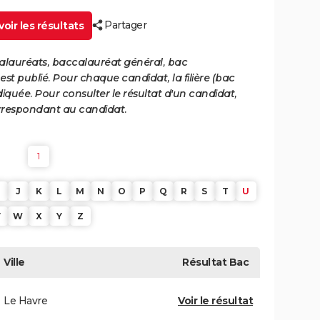
Partager
oir les résultats
calauréats, baccalauréat général, bac
st publié. Pour chaque candidat, la filière (bac
iquée. Pour consulter le résultat d'un candidat,
 correspondant au candidat.
1
J
K
L
M
N
O
P
Q
R
S
T
U
V
W
X
Y
Z
Ville
Résultat
Bac
Le Havre
Voir le résultat