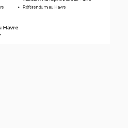
re
Référendum au Havre
au Havre
e